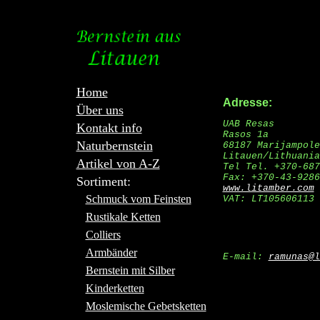
Home
Adresse:
Über uns
UAB Resas
Kontakt info
Rasos 1a
Naturbernstein
68187 Marijampole
Litauen/Lithuania
Artikel von A-Z
Tel Tel. +370-687
Fax: +370-43-9286
Sortiment:
www.litamber.com
Schmuck vom Feinsten
VAT: LT105606113
Rustikale Ketten
Colliers
Armbänder
E-mail:
ramunas@l
Bernstein mit Silber
Kinderketten
Moslemische Gebetsketten