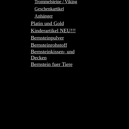
Trommelsteine / Viking
Geschenkartikel
Anhänger
Platin und Gold
Kinderartikel NEU!!!
Bernsteinpulver
Bernsteinrohstoff
Bernsteinkissen- und
Decken
Bernstein fuer Tiere
baltischer
bernstein,bernstein,bernsteine,bernsteinschm
bernstein,baltischer
bernstein,ketten,armbaender,anhaenger,gesche
in
bernstein,schmuckhandel,versandhandel,kind